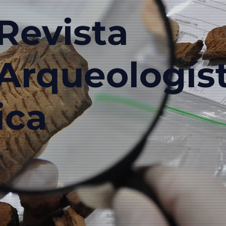
Revista
Arqueologís
ica