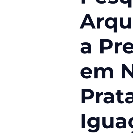
Arqu
a Pr
em 
Prat
Igua