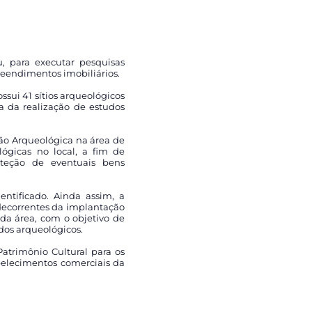
, para executar pesquisas
eendimentos imobiliários.
ui 41 sítios arqueológicos
a da realização de estudos
ção Arqueológica na área de
ógicas no local, a fim de
oteção de eventuais bens
ntificado. Ainda assim, a
 decorrentes da implantação
da área, com o objetivo de
dos arqueológicos.
atrimônio Cultural para os
elecimentos comerciais da