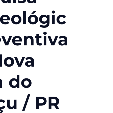
eológic
eventiva
Nova
a do
çu / PR