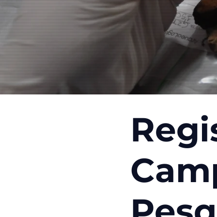
Regi
Cam
Pesq