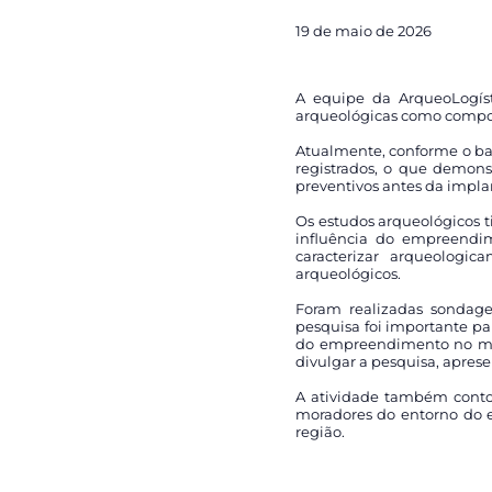
19 de maio de 2026
A equipe da ArqueoLogíst
arqueológicas como compon
Atualmente, conforme o ban
registrados, o que demonst
preventivos antes da impl
Os estudos arqueológicos t
influência do empreendim
caracterizar arqueologi
arqueológicos.
Foram realizadas sondage
pesquisa foi importante pa
do empreendimento no muni
divulgar a pesquisa, apres
A atividade também contou
moradores do entorno do 
região.