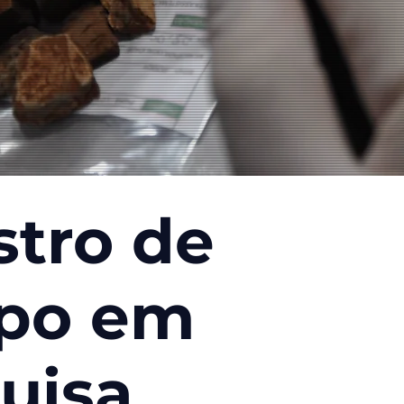
stro de
po em
uisa