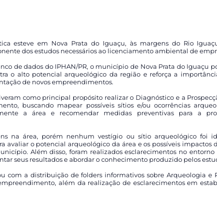
ica esteve em Nova Prata do Iguaçu, às margens do Rio Iguaçu
ente dos estudos necessários ao licenciamento ambiental de empr
co de dados do IPHAN/PR, o município de Nova Prata do Iguaçu poss
ra o alto potencial arqueológico da região e reforça a importânci
antação de novos empreendimentos.
iveram como principal propósito realizar o Diagnóstico e a Prospec
ento, buscando mapear possíveis sítios e/ou ocorrências arqueol
camente a área e recomendar medidas preventivas para a pr
ns na área, porém nenhum vestígio ou sítio arqueológico foi ide
ra avaliar o potencial arqueológico da área e os possíveis impactos
cípio. Além disso, foram realizados esclarecimentos no entorno 
entar seus resultados e abordar o conhecimento produzido pelos estu
 com a distribuição de folders informativos sobre Arqueologia e P
empreendimento, além da realização de esclarecimentos em estab