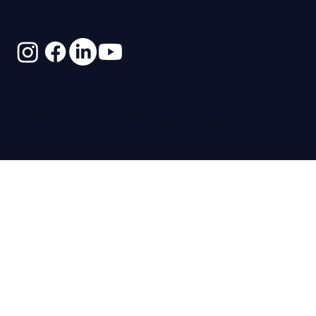
E-mail:
projetos@arqueologistica.com.br
© 2022 por Arqueologística. Criado por
Veivê
.