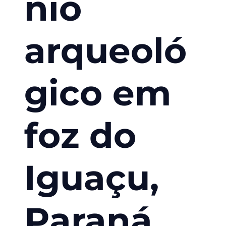
nio
arqueoló
gico em
foz do
Iguaçu,
Paraná