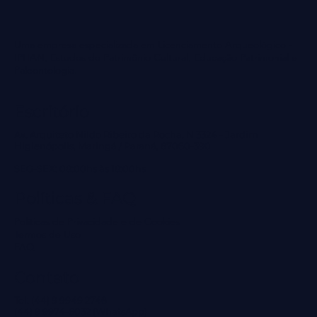
Uma empresa especializada em Licenciamento Arqueológico -
IPHAN, Estudos do Patrimônio Cultural, Educação Patrimonial e
Paleontologia.
Escritório
Av. Arquiteto Nildo Ribeiro da Rocha, N 3324 - Jardim
Higienópolis, Maringá / Paraná, 87060-390
SEG-SEX: 08:00hs às 18:00hs
Políticas & FAQ
Políticas de Privacidade e de Cookies
Termos de Uso
FAQ
Contato
Tel: (44) 9 9949 2746
(44) 9 9974-6032 (WhatsApp)