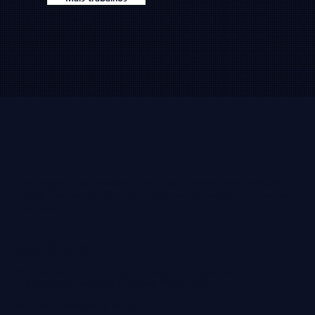
Uma empresa especializada em Licenciamento Arqueológico -
IPHAN, Estudos do Patrimônio Cultural, Educação Patrimonial e
Paleontologia.
Escritório
Av. Arquiteto Nildo Ribeiro da Rocha, N 3324 - Jardim
Higienópolis, Maringá / Paraná, 87060-390
SEG-SEX: 08:00hs às 18:00hs