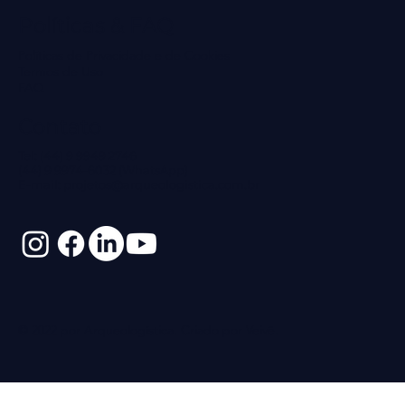
Políticas & FAQ
Políticas de Privacidade e de Cookies
Termos de Uso
FAQ
Contato
Tel: (44) 9 9949 2746
(44) 9 9974-6032 (WhatsApp)
E-mail:
projetos@arqueologistica.com.br
© 2022 por Arqueologística. Criado por
Veivê
.