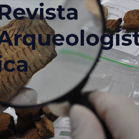
Revista
Arqueologís
ica