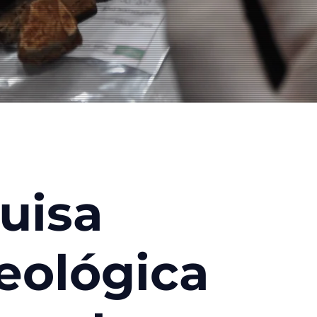
a
uisa
eológica