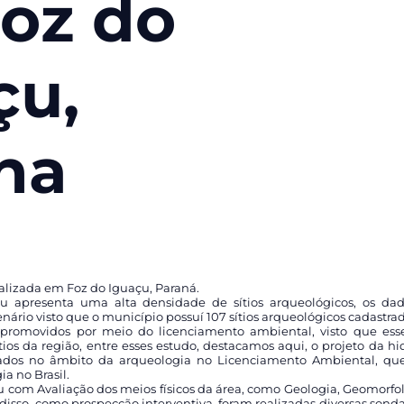
oz do
çu,
na
alizada em Foz do Iguaçu, Paraná.
u apresenta uma alta densidade de sítios arqueológicos, os da
nário visto que o município possuí 107 sítios arqueológicos cadastrad
 promovidos por meio do licenciamento ambiental, visto que esse
ítios da região, entre esses estudo, destacamos aqui, o projeto da hi
tados no âmbito da arqueologia no Licenciamento Ambiental, 
ia no Brasil.
u com Avaliação dos meios físicos da área, como Geologia, Geomorfol
m disso, como prospecção interventiva, foram realizadas diversas son