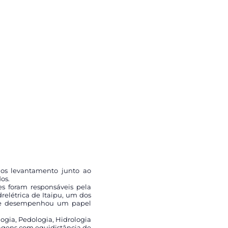
dos levantamento junto ao
os.
s foram responsáveis pela
drelétrica de Itaipu, um dos
que desempenhou um papel
ogia, Pedologia, Hidrologia
dagens com equidistância de