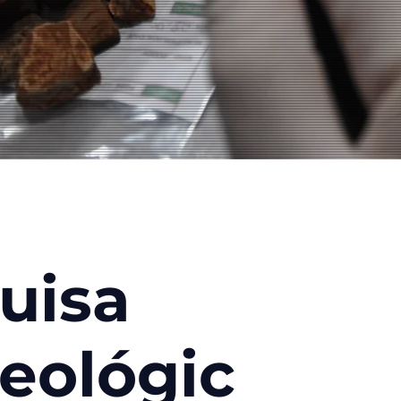
a
uisa
eológic