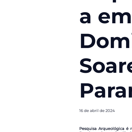
a em
Dom
Soar
Para
16 de abril de 2024
Pesquisa Arqueológica é 