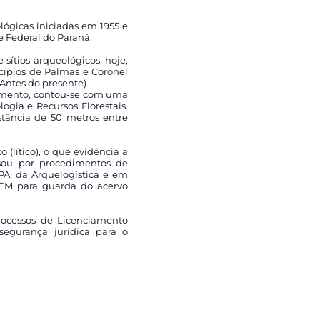
lógicas iniciadas em 1955 e
e Federal do Paraná.
tios arqueológicos, hoje,
icípios de Palmas e Coronel
(Antes do presente)
dimento, contou-se com uma
ogia e Recursos Florestais.
stância de 50 metros entre
(lítico), o que evidência a
sou por procedimentos de
APA, da Arquelogística e em
UEM para guarda do acervo
rocessos de Licenciamento
segurança jurídica para o