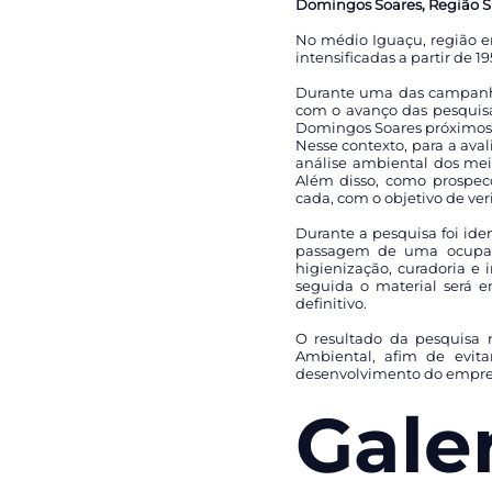
Domingos Soares, Região S
No médio Iguaçu, região em
intensificadas a partir de 
Durante uma das campanha
com o avanço das pesquisas
Domingos Soares próximos a
Nesse contexto, para a av
análise ambiental dos meio
Além disso, como prospecç
cada, com o objetivo de veri
Durante a pesquisa foi ide
passagem de uma ocupaçã
higienização, curadoria e 
seguida o material será 
definitivo.
O resultado da pesquisa 
Ambiental, afim de evita
desenvolvimento do empre
Gale