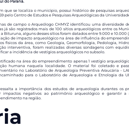
ul do Paraná.
 que se localiza o município, possui histórico de pesquisas arqueo
1959 pelo Centro de Estudos e Pesquisas Arqueológicas da Universidad
s de campo o Arqueólogo CHMYZ identificou uma diversidade de sí
 já são registrados mais de 100 sítios arqueológicos entre os Mun
 Bituruna, alguns desses sítios foram datados entre 9.000 e 10.000 
aliação de impacto arqueológico na área de influência do empreen
s físicos da área, como Geologia, Geomorfologia, Pedologia, Hidrol
ão interventiva, foram realizadas diversas sondagens com equidi
ficar a incidência de vestígios arqueológicos no subsolo.
ntificado na área do empreendimento apenas 1 vestígio arqueológico 
o humana naquela localidade. O material foi coletado e pas
inventário no Laboratório de Arqueologia Preventiva Araucária - L
encaminhado para o Laboratório de Arqueologia e Etnologia da 
ressalta a importância dos estudos de arqueologia durantes os p
r impactos negativos ao patrimônio arqueológico e garantir a 
endimento na região.
ria