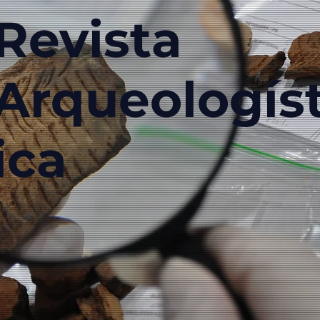
Revista
Arqueologís
ica