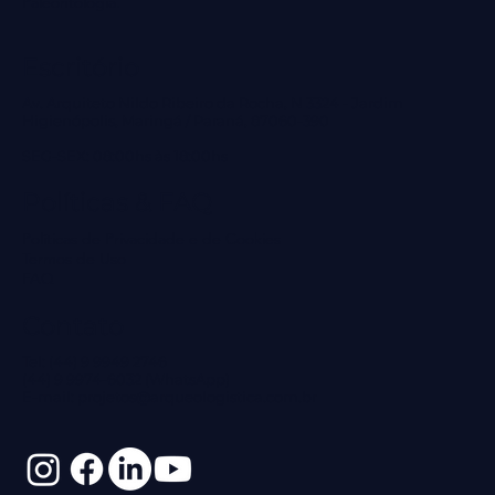
Paleontologia.
Escritório
Av. Arquiteto Nildo Ribeiro da Rocha, N 3324 - Jardim
Higienópolis, Maringá / Paraná, 87060-390
SEG-SEX: 08:00hs às 18:00hs
Políticas & FAQ
Políticas de Privacidade e de Cookies
Termos de Uso
FAQ
Contato
Tel: (44) 9 9949 2746
(44) 9 9974-6032 (WhatsApp)
E-mail:
projetos@arqueologistica.com.br