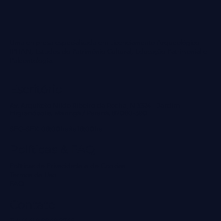
Uma empresa especializada em Licenciamento Arqueológico -
IPHAN, Estudos do Patrimônio Cultural, Educação Patrimonial e
Paleontologia.
Escritório
Av. Arquiteto Nildo Ribeiro da Rocha, N 3324 - Jardim
Higienópolis, Maringá / Paraná, 87060-390
SEG-SEX: 08:00hs às 18:00hs
Políticas & FAQ
Políticas de Privacidade e de Cookies
Termos de Uso
FAQ
Contato
Tel: (44) 9 9949 2746