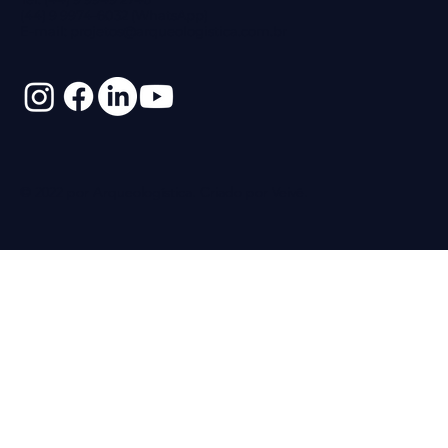
(44) 9 9974-6032 (WhatsApp)
E-mail:
projetos@arqueologistica.com.br
© 2022 por Arqueologística. Criado por
Veivê
.