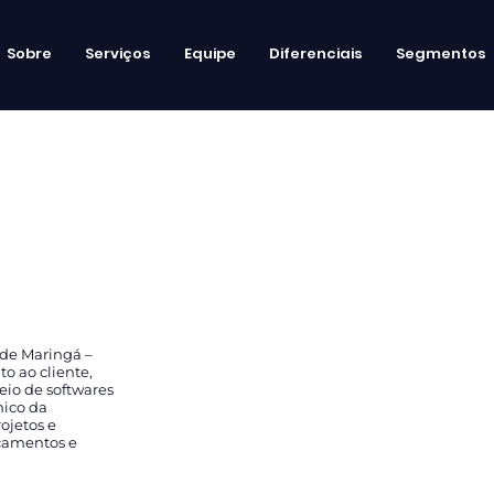
Sobre
Serviços
Equipe
Diferenciais
Segmentos
 de Maringá –
o ao cliente,
eio de softwares
nico da
ojetos e
rçamentos e